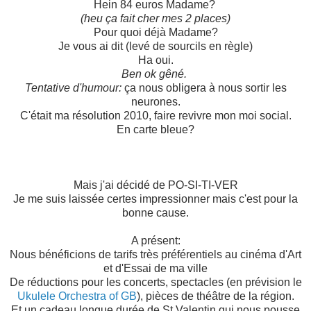
Hein 84 euros Madame?
(heu ça fait cher mes 2 places)
Pour quoi déjà Madame?
Je vous ai dit (levé de sourcils en règle)
Ha oui.
Ben ok gêné.
Tentative d'humour:
ça nous obligera à nous sortir les
neurones.
C'était ma résolution 2010, faire revivre mon moi social.
En carte bleue?
Mais j'ai décidé de PO-SI-TI-VER
Je me suis laissée certes impressionner mais c'est pour la
bonne cause.
A présent:
Nous bénéficions de tarifs très préférentiels au cinéma d'Art
et d'Essai de ma ville
De réductions pour les concerts, spectacles (en prévision le
Ukulele Orchestra of GB
), pièces de théâtre de la région.
Et un cadeau longue durée de St Valentin qui nous pousse